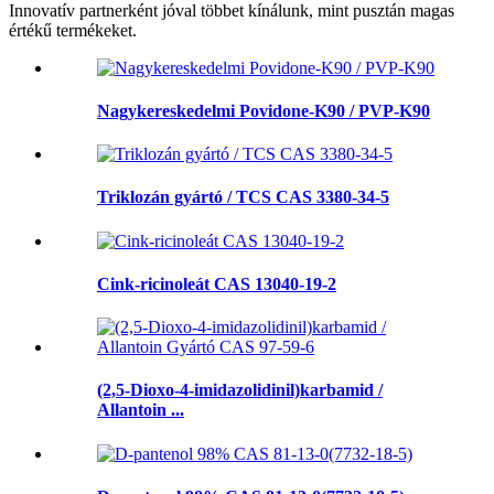
Innovatív partnerként jóval többet kínálunk, mint pusztán magas
értékű termékeket.
Nagykereskedelmi Povidone-K90 / PVP-K90
Triklozán gyártó / TCS CAS 3380-34-5
Cink-ricinoleát CAS 13040-19-2
(2,5-Dioxo-4-imidazolidinil)karbamid /
Allantoin ...