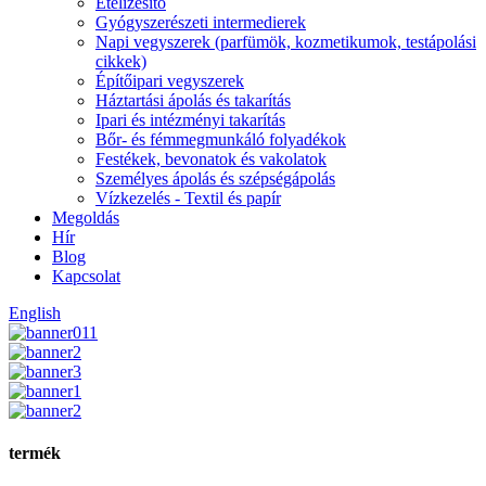
Ételízesítő
Gyógyszerészeti intermedierek
Napi vegyszerek (parfümök, kozmetikumok, testápolási
cikkek)
Építőipari vegyszerek
Háztartási ápolás és takarítás
Ipari és intézményi takarítás
Bőr- és fémmegmunkáló folyadékok
Festékek, bevonatok és vakolatok
Személyes ápolás és szépségápolás
Vízkezelés - Textil és papír
Megoldás
Hír
Blog
Kapcsolat
English
termék