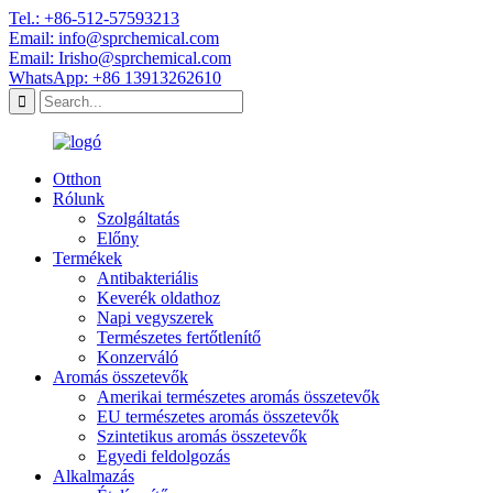
Tel.: +86-512-57593213
Email: info@sprchemical.com
Email: Irisho@sprchemical.com
WhatsApp: +86 13913262610
Otthon
Rólunk
Szolgáltatás
Előny
Termékek
Antibakteriális
Keverék oldathoz
Napi vegyszerek
Természetes fertőtlenítő
Konzerváló
Aromás összetevők
Amerikai természetes aromás összetevők
EU természetes aromás összetevők
Szintetikus aromás összetevők
Egyedi feldolgozás
Alkalmazás