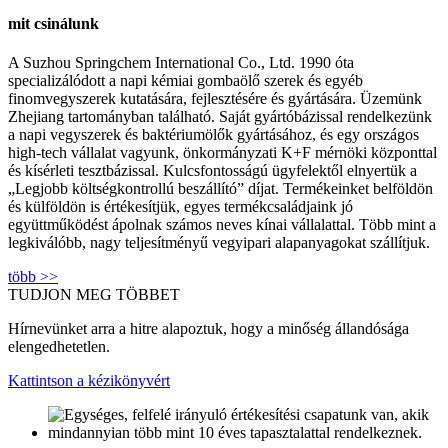
mit csinálunk
A Suzhou Springchem International Co., Ltd. 1990 óta
specializálódott a napi kémiai gombaölő szerek és egyéb
finomvegyszerek kutatására, fejlesztésére és gyártására. Üzemünk
Zhejiang tartományban található. Saját gyártóbázissal rendelkezünk
a napi vegyszerek és baktériumölők gyártásához, és egy országos
high-tech vállalat vagyunk, önkormányzati K+F mérnöki központtal
és kísérleti tesztbázissal. Kulcsfontosságú ügyfelektől elnyertük a
„Legjobb költségkontrollú beszállító” díjat. Termékeinket belföldön
és külföldön is értékesítjük, egyes termékcsaládjaink jó
együttműködést ápolnak számos neves kínai vállalattal. Több mint a
legkiválóbb, nagy teljesítményű vegyipari alapanyagokat szállítjuk.
több >>
TUDJON MEG TÖBBET
Hírnevünket arra a hitre alapoztuk, hogy a minőség állandósága
elengedhetetlen.
Kattintson a kézikönyvért