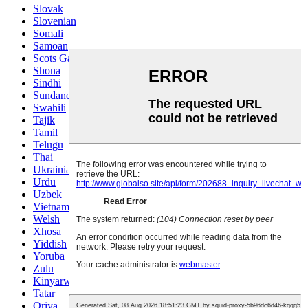
Slovak
Slovenian
Somali
Samoan
Scots Gaelic
Shona
Sindhi
Sundanese
Swahili
Tajik
Tamil
Telugu
Thai
Ukrainian
Urdu
Uzbek
Vietnamese
Welsh
Xhosa
Yiddish
Yoruba
Zulu
Kinyarwanda
Tatar
Oriya