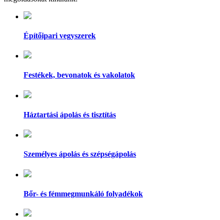
Építőipari vegyszerek
Festékek, bevonatok és vakolatok
Háztartási ápolás és tisztítás
Személyes ápolás és szépségápolás
Bőr- és fémmegmunkáló folyadékok