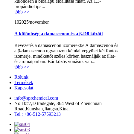
különösen a bioalapú előállítása miatt. Az 1,3-
propándiol ipa...
több >>
10
2025/november
A különbség a damascenon és a β-D8 között
Bevezetés a damascenon izomerekbe A damascenon és
a β-damascenon ugyanazon kémiai vegyület két fontos
izomerje, mindkettőt széles körben használják az illat-
és aromaiparban. Bár közös vonásuk van...
több >>
Rólunk
Termékek
Kapcsolat
info@sprchemical.com
No 10#7,D tradegate, 364 West of Zhenchuan
Road,Kunshan,Jiangsu,Kína.
Tel.: +86-512-57593213