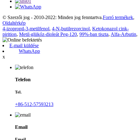
© Szerzői jog - 2010-2022: Minden jog fenntartva.
Forró termékek
,
Oldaltérkép
4-izopropil-3-metilfenol
,
4-N-butilrezorcinol
,
Ketokonazol cink-
pirition
,
Metil-glükóz-dioleát Peg-120
,
99%-ban tiszta
,
Alfa-Arbutin
,
E-mail küldése
WhatsApp
x
Telefon
Tel.
+86-512-57593213
Email
Email