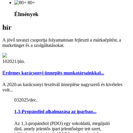
80+
Élmények
hír
A jövő tavaszi csoportja folyamatosan fejleszti a márkaépítést, a
marketinget és a szolgáltatásokat.
10
2021/jún.
Érdemes karácsonyi ünneplés munkatársainkkal...
A 2020-as karácsonyi fesztivál ünneplése nagyszerű és kivételes
volt...
03
2025/dec.
1,3-Propándiol alkalmazása az iparban...
Az 1,3-propándiol (PDO) egy sokoldalú, megújuló
diol, amely jelentős ipari jelentőségre tett szert,