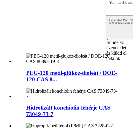
Írd ide az
üzenetedet,
és küldd el
nekünk
PEG-120 metil-glükóz-dioleát / DOE-
120 CAS 8...
Hidrolizált konchiolin fehérje CAS
73049-73-7