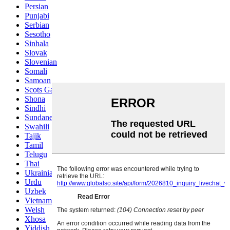
Persian
Punjabi
Serbian
Sesotho
Sinhala
Slovak
Slovenian
Somali
Samoan
Scots Gaelic
Shona
Sindhi
Sundanese
Swahili
Tajik
Tamil
Telugu
Thai
Ukrainian
Urdu
Uzbek
Vietnamese
Welsh
Xhosa
Yiddish