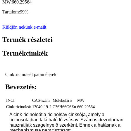
MW:
660.29564
Tartalom:
99%
Küldjön nekünk e-mailt
Termék részletei
Termékcímkék
Cink-ricinoleát paraméterek
Bevezetés:
INCI
CAS-szám
Molekuláris
MW
Cink-ricinoleát
13040-19-2
C36H66O6Zn
660.29564
A cink-ricinoleát a ricinolsav cinksója, amely a
ricinusolajban található fő zsírsav. Számos dezodorban
használják szagelnyelő szerként. Ennek a hatásnak a
mechanizmusa nem tisztázott.