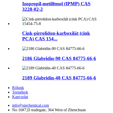
Izopropil-metilfenol (IPMP) CAS
3228-02-2
Cink-pirrolidon-karboxilát (cink
PCA) CAS 154...
2186 Glabridin-90 CAS 84775-66-6
2189 Glabridin-40 CAS 84775-66-6
Rólunk
Termékek
Kapcsolat
info@sprchemical.com
No 10#7,D tradegate, 364 West of Zhenchuan