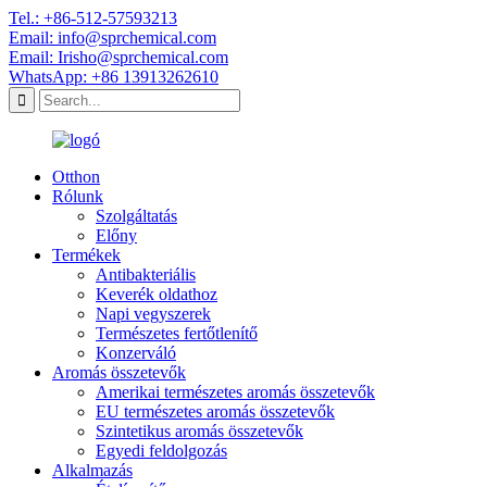
Tel.: +86-512-57593213
Email: info@sprchemical.com
Email: Irisho@sprchemical.com
WhatsApp: +86 13913262610
Otthon
Rólunk
Szolgáltatás
Előny
Termékek
Antibakteriális
Keverék oldathoz
Napi vegyszerek
Természetes fertőtlenítő
Konzerváló
Aromás összetevők
Amerikai természetes aromás összetevők
EU természetes aromás összetevők
Szintetikus aromás összetevők
Egyedi feldolgozás
Alkalmazás