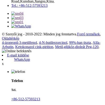
Road,Kunshan,Jiangsu,Kína.
Tel.: +86-512-57593213
© Szerzői jog - 2010-2022: Minden jog fenntartva.
Forró termékek
,
Oldaltérkép
4-izopropil-3-metilfenol
,
4-N-butilrezorcinol
,
99%-ban tiszta
,
Alfa-
Arbutin
,
Ketokonazol cink-pirition
,
Metil-glükóz-dioleát Peg-120
,
E-mail küldése
WhatsApp
x
Telefon
Tel.
+86-512-57593213