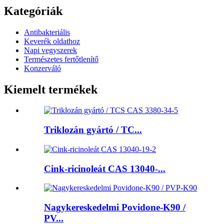
Kategóriák
Antibakteriális
Keverék oldathoz
Napi vegyszerek
Természetes fertőtlenítő
Konzerváló
Kiemelt termékek
Triklozán gyártó / TC...
Cink-ricinoleát CAS 13040-...
Nagykereskedelmi Povidone-K90 /
PV...