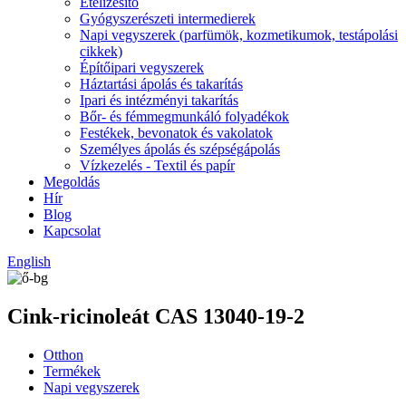
Ételízesítő
Gyógyszerészeti intermedierek
Napi vegyszerek (parfümök, kozmetikumok, testápolási
cikkek)
Építőipari vegyszerek
Háztartási ápolás és takarítás
Ipari és intézményi takarítás
Bőr- és fémmegmunkáló folyadékok
Festékek, bevonatok és vakolatok
Személyes ápolás és szépségápolás
Vízkezelés - Textil és papír
Megoldás
Hír
Blog
Kapcsolat
English
Cink-ricinoleát CAS 13040-19-2
Otthon
Termékek
Napi vegyszerek